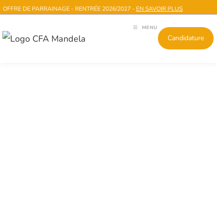
 DE PARRAINAGE - RENTRÉE 2026/2027 -
EN SAVOIR PLUS
MENU
Candidature
FORMATION GESTIONNAIRE
COMPTABLE & FISCAL·E
TITRE CERTIFIÉ RNCP 37949 DE NIVEAU 5
ENREGISTRÉ AU RNCP LE 05-12-2022
DÉLIVRÉ PAR LE MINISTÈRE DU TRAVAIL DU
PLEIN EMPLOI ET DE L’INSERTION