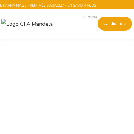
AINAGE - RENTRÉE 2026/2027 -
EN SAVOIR PLUS
MENU
Candidature
FORMATION MANAGER
D'ÉTABLISSEMENT
MARCHAND
41853 - NIVEAU 5 (BAC+2)
ENREGISTRÉ AU RNCP LE 16-02-
2021
DÉLIVRÉ PAR LE MINISTÈRE DU
TRAVAIL DU PLEIN EMPLOI ET DE
L’INSERTION